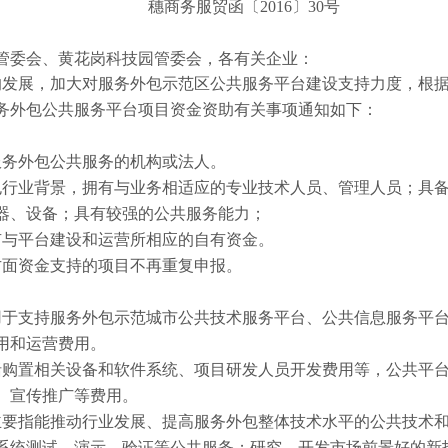
穗商务服贸函〔2016〕30号
管委会、黄花岗科技园管委会，各有关企业：
的发展，加大对服务外包示范区公共服务平台建设支持力度，根
务外包公共服务平台项目资金资助有关事项通知如下：
服务外包公共服务的机构或法人。
包行业背景，拥有与业务相适应的专业技术人员、管理人员；具
器、设备；具有较强的公共服务能力；
有与平台建设和运营所相应的自有资金。
方面资金支持的项目不再重复申报。
用于支持服务外包示范城市公共技术服务平台、公共信息服务平
用和运营费用。
括购置相关设备和软件系统、项目研发人员开发费用等，公共平
、宣传推广等费用。
主要指能推动行业发展、提高服务外包整体技术水平的公共技术
系统测试、演示、验证等公共服务；研究、开发市场前景好的新