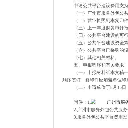
申请公共平台建设费用支
（一）广州市服务外包公
（二）营业执照副本复印
（三）上一年度财务审计
（四）公共平台建设的可
（五）公共平台建设资金
（六）公共平台已采购的设
（七）其他相关材料。
五、申报程序和有关要求
（一）申报材料纸本文稿一
顺序装订。复印件应加盖单位印
（二）申请单位于8月15
附件：1.
广州市服务
2.广州市服务外包公共服
3.服务外包公共平台费用