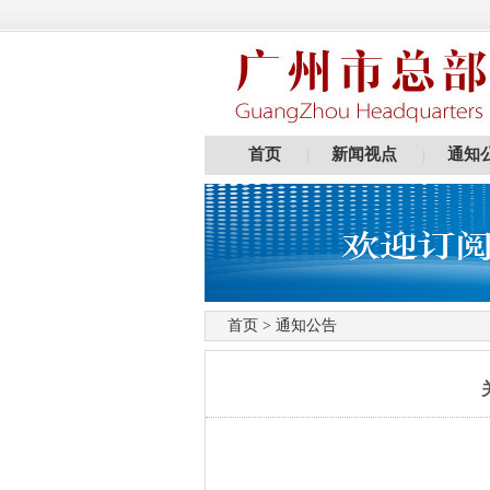
首页
新闻视点
通知
|
|
首页
>
通知公告