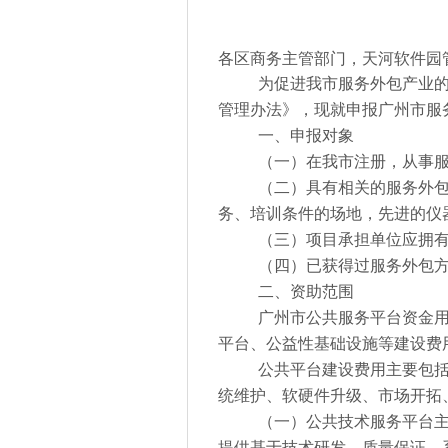
各区商务主管部门，天河软件园
为促进我市服务外包产业
管理办法》，现就申报广州市服
一、申报对象
（一）在我市注册，从事
（二）具有相关的服务外
务、培训条件的场地，先进的仪
（三）项目承担单位应拥
（四）已获得过服务外包
二、资助范围
广州市公共服务平台资金
平台、公益性基础设施等建设费
公共平台建设费用主要包
统维护、软硬件升级、市场开拓
（一）公共技术服务平台
提供基于技术研发、质量保证、