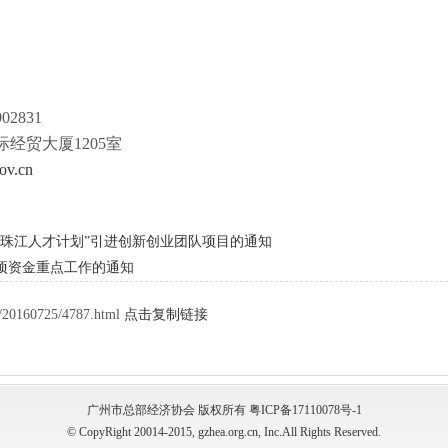
2831
经贸大厦1205室
ov.cn
省“珠江人才计划”引进创新创业团队项目的通知
专项资金重点工作的通知
le/20160725/4787.html
点击复制链接
广州市总部经济协会 版权所有
粤ICP备17110078号-1
© CopyRight 20014-2015, gzhea.org.cn, Inc.All Rights Reserved.