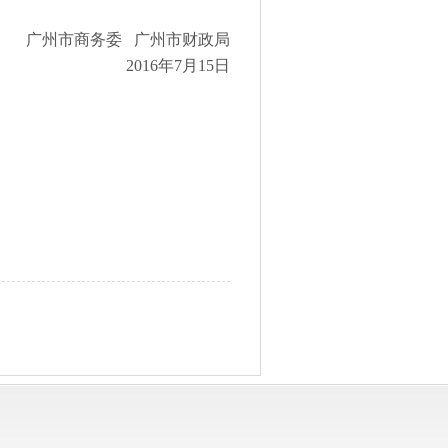
广州市商务委 广州市财政局
2016年7月15日