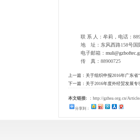
联 系 人：牟莉，电话：8890
地 址：东风西路158号国际
电子邮箱：
muli@gzboftec.g
传 真：88900725
上一篇：关于组织申报2016年广东
下一篇：关于2016年度外经贸发展
本文链接:
：
http://gzhea.org.cn/Artic
分享到：