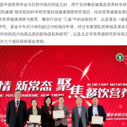
金是中国营养学会与百胜中国共同设立的，用于支持餐饮健康及营养科学研
居民健康”
相关联的科学研究项目或健康调查研究项目。结合营养健康发展
关营养健康调查与教育、
餐饮行业在
“三减”中的创新技术、以及
落实《健
研究。基金今年
共计收到超过
50份项目申请，经过专家团队的审核及基金
术对传统四川泡菜品质的影响及机制研究”，以及北京市营养源研究所
张燕
等共七个项目获得基金资助。