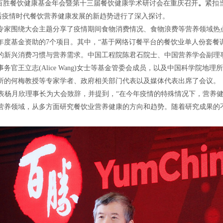
学会-百胜餐饮健康基金年会暨第十三届餐饮健康学术研讨会在重庆召开
。
紧扣
对后疫情时代餐饮营养健康发展的新趋势进行了深入探讨。
专家围绕大会主题分享了疫情期间食物消费情况、食物浪费等营养领域热
20年度基金资助的7个项目。其中，“基于网络订餐平台的餐饮业单人份套
的新兴消费习惯与营养需求。中国工程院陈君石院士、中国营养学会副理
官王立志(Alice Wang)女士等基金管委会成员，以及中国科学院地
所的何梅教授等专家学者
、政府相关部门代表以及媒体代表出席了会议。
表杨月欣理事长为大会致辞，并提到，
“在今年疫情的特殊情况下，营养
营养领域，从多方面研究餐饮业营养健康的方向和趋势。随着研究成果的